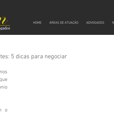
HOME
ÁREAS DE ATUAÇÃO
ADVOGADOS
N
es: 5 dicas para negociar
os 
que 
nio 
 o 