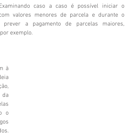
. Examinando caso a caso é possível iniciar o 
com valores menores de parcela e durante o 
 prever a pagamento de parcelas maiores, 
 por exemplo.
m à 
ia 
o, 
 da 
as 
 o 
os 
os. 