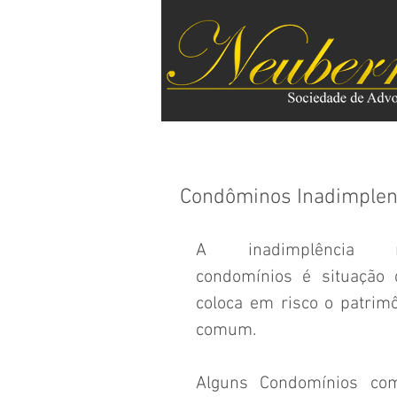
Condôminos Inadimplent
A inadimplência n
condomínios é situação 
coloca em risco o patrimô
comum. 
Alguns Condomínios com