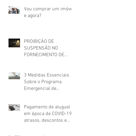
Vou comprar um imóvel,
e agora?
PROIBIÇÃO DE
SUSPENSÃO NO
FORNECIMENTO DE
SERVIÇOS ESSENCIAIS
POR INADIMPLEMENTO
3 Medidas Essenciais
Sobre o Programa
Emergencial de
Manutenção do
Emprego - MP
Pagamento de aluguel
nº936/2020.
em época de COVID-19:
atrasos, descontos e
ações judiciais